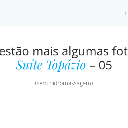
H
estão mais algumas fo
Suíte Topázio
– 05
(sem hidromassagem)